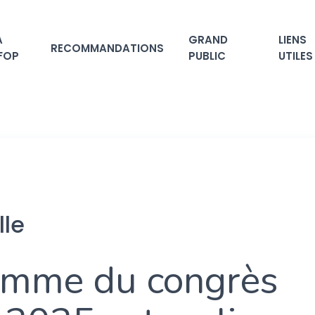
A
GRAND
LIENS
RECOMMANDATIONS
FOP
PUBLIC
UTILES
lle
amme du congrès