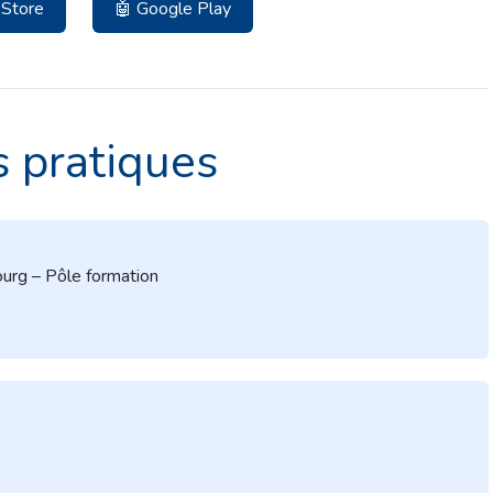
 Store
🤖 Google Play
s pratiques
urg – Pôle formation