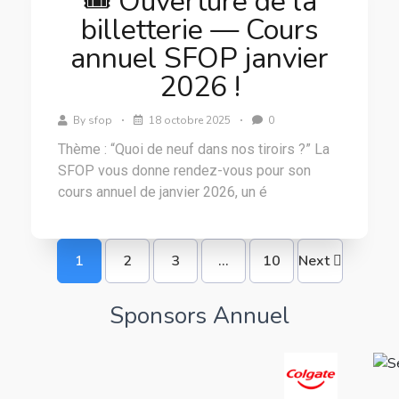
🎟️ Ouverture de la
billetterie — Cours
annuel SFOP janvier
2026 !
By
sfop
18 octobre 2025
0
Thème : “Quoi de neuf dans nos tiroirs ?” La
SFOP vous donne rendez-vous pour son
cours annuel de janvier 2026, un é
1
2
3
…
10
Next
Sponsors Annuel