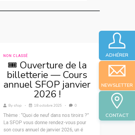
ADHÉRER
NON CLASSÉ
🎟️ Ouverture de la
billetterie — Cours
annuel SFOP janvier
NEWSLETTER
2026 !
By
sfop
18 octobre 2025
0
CONTACT
Thème : “Quoi de neuf dans nos tiroirs ?”
La SFOP vous donne rendez-vous pour
son cours annuel de janvier 2026, un é