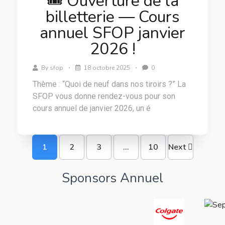
🎟️ Ouverture de la
billetterie — Cours
annuel SFOP janvier
2026 !
By
sfop
18 octobre 2025
0
Thème : “Quoi de neuf dans nos tiroirs ?” La
SFOP vous donne rendez-vous pour son
cours annuel de janvier 2026, un é
1
2
3
…
10
Next
Sponsors Annuel